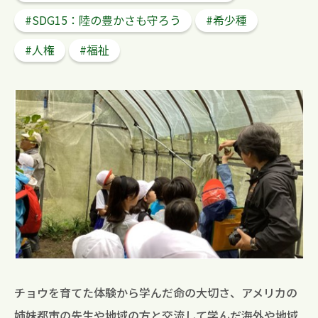
#SDG15：陸の豊かさも守ろう
#希少種
#人権
#福祉
検 索
チョウを育てた体験から学んだ命の大切さ、アメリカの
姉妹都市の先生や地域の方と交流して学んだ海外や地域