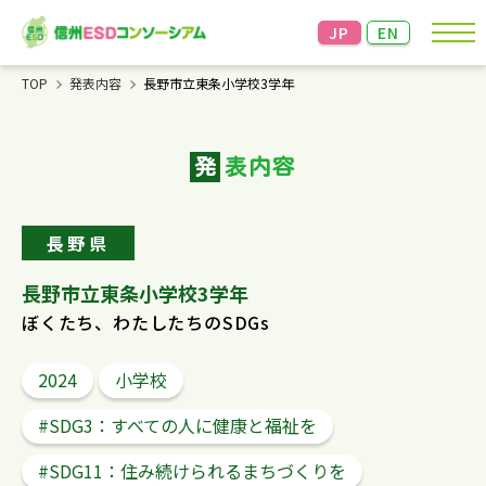
JP
EN
TOP
発表内容
長野市立東条小学校3学年
お知らせ
発
表内容
コンソーシアムについて
成果発表＆交流会
長野県
資料・情報
長野市立東条小学校3学年
ぼくたち、わたしたちのSDGs
リンク
2024
小学校
お問い合わせ
個人情報の保護
信州大学教育学部の個人情報
#SDG3：すべての人に健康と福祉を
の保護方針に準じます。
こちらからご確認ください。
#SDG11：住み続けられるまちづくりを