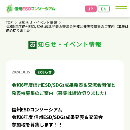
JP
EN
TOP
お知らせ・イベント情報
令和6年度信州ESD/SDGs成果発表＆交流会開催と発表校募集のご案内（募集は
締め切りました）
お知らせ
お
知らせ・イベント情報
コンソーシアムについて
成果発表＆交流会
2024.10.15
お知らせ
資料・情報
令和6年度信州ESD/SDGs成果発表＆交流会開催と
リンク
発表校募集のご案内（募集は締め切りました）
お問い合わせ
個人情報の保護
信州ESDコンソーシアム
信州大学教育学部の個人情報
令和6年度 信州ESD/SDGs成果発表＆交流会
の保護方針に準じます。
こちらからご確認ください。
参加校を募集します！！