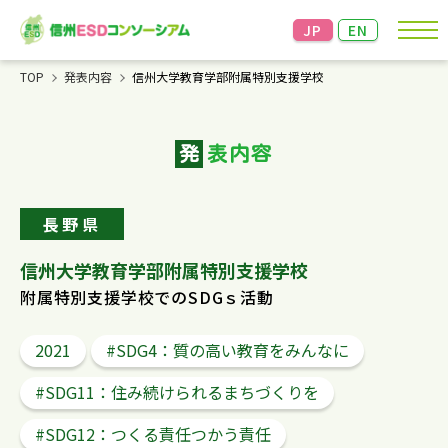
JP
EN
TOP
発表内容
信州大学教育学部附属特別支援学校
お知らせ
発
表内容
コンソーシアムについて
成果発表＆交流会
長野県
資料・情報
信州大学教育学部附属特別支援学校
附属特別支援学校でのSDGｓ活動
リンク
2021
#SDG4：質の高い教育をみんなに
お問い合わせ
個人情報の保護
信州大学教育学部の個人情報
#SDG11：住み続けられるまちづくりを
の保護方針に準じます。
こちらからご確認ください。
#SDG12：つくる責任つかう責任