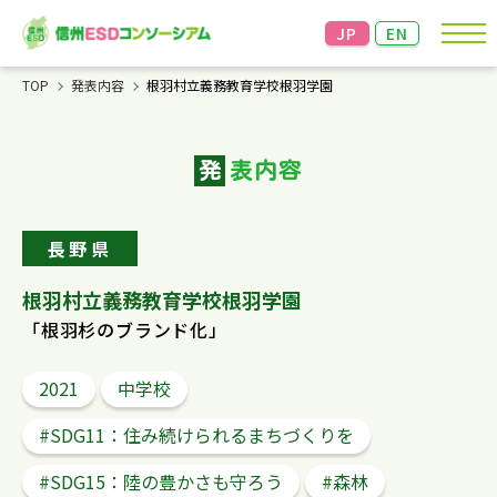
JP
EN
TOP
発表内容
根羽村立義務教育学校根羽学園
お知らせ
発
表内容
コンソーシアムについて
成果発表＆交流会
長野県
資料・情報
根羽村立義務教育学校根羽学園
「根羽杉のブランド化」
リンク
2021
中学校
お問い合わせ
個人情報の保護
信州大学教育学部の個人情報
#SDG11：住み続けられるまちづくりを
の保護方針に準じます。
こちらからご確認ください。
#SDG15：陸の豊かさも守ろう
#森林