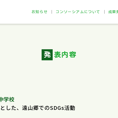
お知らせ
コンソーシアムについて
成果
コンソーシアムについて
成果
規約
実践
入会案内
発
表内容
中学校
とした、遠山郷でのSDGs活動