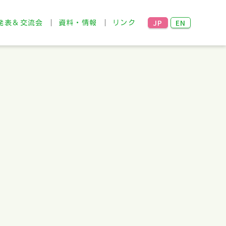
JP
EN
発表＆交流会
資料・情報
リンク
発表＆交流会
事例 検索