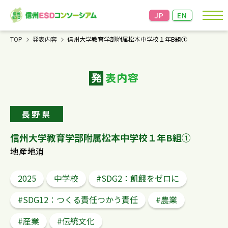
JP
EN
TOP
発表内容
信州大学教育学部附属松本中学校１年B組①
お知らせ
発
表内容
コンソーシアムについて
成果発表＆交流会
長野県
資料・情報
信州大学教育学部附属松本中学校１年B組①
地産地消
リンク
2025
中学校
#SDG2：飢餓をゼロに
お問い合わせ
個人情報の保護
信州大学教育学部の個人情報
#SDG12：つくる責任つかう責任
#農業
の保護方針に準じます。
こちらからご確認ください。
#産業
#伝統文化