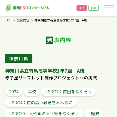
JP
EN
TOP
発表内容
神奈川県立有馬高等学校1年7組 A班
お知らせ
発
表内容
コンソーシアムについて
成果発表＆交流会
神奈川県
資料・情報
神奈川県立有馬高等学校1年7組 A班
寺子屋リーフレット制作プロジェクトへの挑戦
リンク
2024
高校
#SDG1：貧困をなくそう
お問い合わせ
個人情報の保護
信州大学教育学部の個人情報
#SDG4：質の高い教育をみんなに
の保護方針に準じます。
こちらからご確認ください。
#SDG10：人や国の不平等をなくそう
#歴史